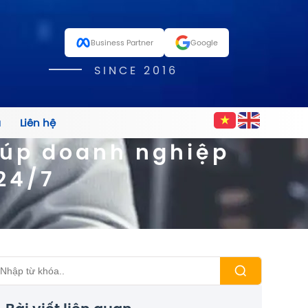
Business Partner
Google
SINCE 2016
á
Liên hệ
iúp doanh nghiệp
24/7