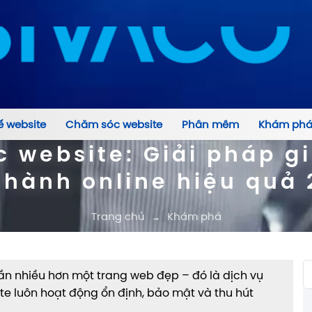
ế website
Chăm sóc website
Phần mềm
Khám ph
c website: Giải pháp g
 hành online hiệu quả 
Trang chủ
Khám phá
→
ần nhiều hơn một trang web đẹp – đó là dịch vụ
e luôn hoạt động ổn định, bảo mật và thu hút