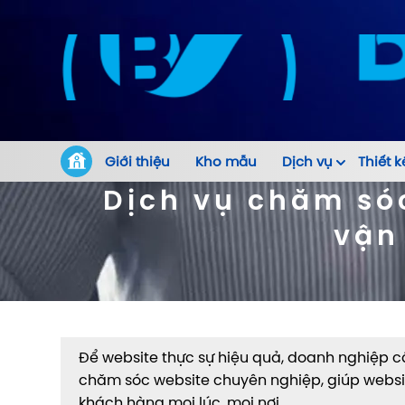
Giới thiệu
Kho mẫu
Dịch vụ
Thiết k
Dịch vụ chăm só
vận
Để website thực sự hiệu quả, doanh nghiệp c
chăm sóc website chuyên nghiệp, giúp websit
khách hàng mọi lúc, mọi nơi.