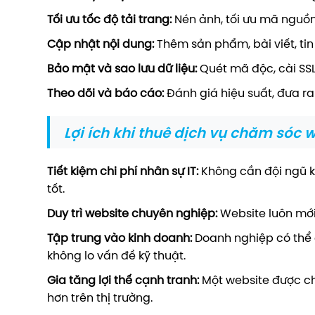
Tối ưu tốc độ tải trang:
Nén ảnh, tối ưu mã nguồn
Cập nhật nội dung:
Thêm sản phẩm, bài viết, ti
Bảo mật và sao lưu dữ liệu:
Quét mã độc, cài SSL,
Theo dõi và báo cáo:
Đánh giá hiệu suất, đưa ra 
Lợi ích khi thuê dịch vụ chăm sóc 
Tiết kiệm chi phí nhân sự IT:
Không cần đội ngũ k
tốt.
Duy trì website chuyên nghiệp:
Website luôn mới
Tập trung vào kinh doanh:
Doanh nghiệp có thể 
không lo vấn đề kỹ thuật.
Gia tăng lợi thế cạnh tranh:
Một website được ch
hơn trên thị trường.