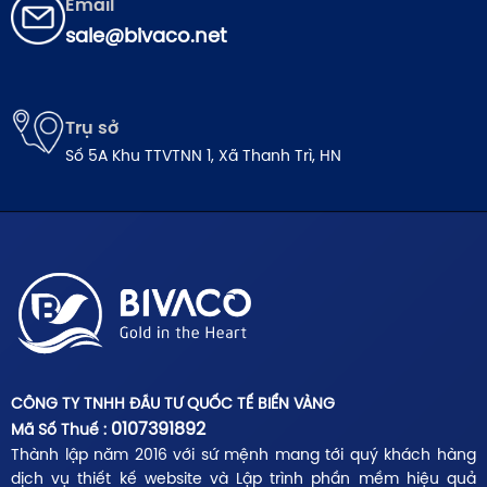
Email
sale@bivaco.net
Trụ sở
Số 5A Khu TTVTNN 1, Xã Thanh Trì, HN
CÔNG TY TNHH ĐẦU TƯ QUỐC TẾ BIỂN VÀNG
0107391892
Mã Số Thuế :
Thành lập năm 2016 với sứ mệnh mang tới quý khách hàng
dịch vụ thiết kế website và Lập trình phần mềm hiệu quả