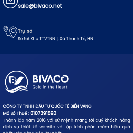
sale@bivaco.net
Trụ sở
Số 5A Khu TTVTNN 1, Xã Thanh Trì, HN
CÔNG TY TNHH ĐẦU TƯ QUỐC TẾ BIỂN VÀNG
0107391892
Mã Số Thuế :
Thành lập năm 2016 với sứ mệnh mang tới quý khách hàng
dịch vụ thiết kế website và Lập trình phần mềm hiệu quả