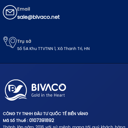
Email
sale@bivaco.net
Trụ sở
Số 5A Khu TTVTNN 1, Xã Thanh Trì, HN
CÔNG TY TNHH ĐẦU TƯ QUỐC TẾ BIỂN VÀNG
0107391892
Mã Số Thuế :
Thành lập năm 2016 với sứ mệnh mang tới quý khách hàng