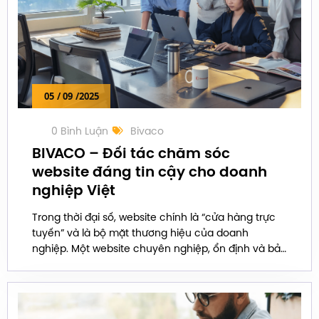
05
/ 09
/2025
0 Bình Luận
Bivaco
BIVACO – Đối tác chăm sóc
website đáng tin cậy cho doanh
nghiệp Việt
Trong thời đại số, website chính là “cửa hàng trực
tuyến” và là bộ mặt thương hiệu của doanh
nghiệp. Một website chuyên nghiệp, ổn định và bảo
mật cao không chỉ tạo ấn tượng với khách hàng
mà còn góp phần tăng trưởng doanh thu