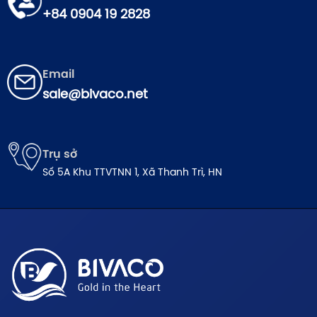
+84 0904 19 2828
Email
sale@bivaco.net
Trụ sở
Số 5A Khu TTVTNN 1, Xã Thanh Trì, HN