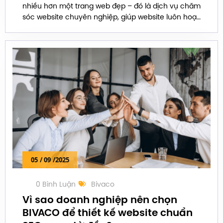
nhiều hơn một trang web đẹp – đó là dịch vụ chăm
sóc website chuyên nghiệp, giúp website luôn hoạt
động ổn định, bảo mật và thu hút khách hàng mọi
lúc, mọi nơi.
05
/ 09
/2025
0 Bình Luận
Bivaco
Vì sao doanh nghiệp nên chọn
BIVACO để thiết kế website chuẩn